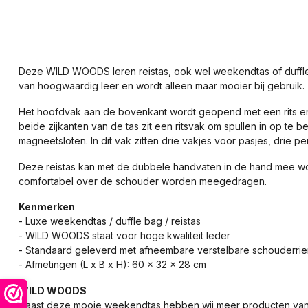
Deze WILD WOODS leren reistas, ook wel weekendtas of duffle 
van hoogwaardig leer en wordt alleen maar mooier bij gebruik.
Het hoofdvak aan de bovenkant wordt geopend met een rits en 
beide zijkanten van de tas zit een ritsvak om spullen in op t
magneetsloten. In dit vak zitten drie vakjes voor pasjes, dri
Deze reistas kan met de dubbele handvaten in de hand mee w
comfortabel over de schouder worden meegedragen.
Kenmerken
- Luxe weekendtas / duffle bag / reistas
- WILD WOODS staat voor hoge kwaliteit leder
- Standaard geleverd met afneembare verstelbare schouderri
- Afmetingen (L x B x H): 60 x 32 x 28 cm
WILD WOODS
Naast deze mooie weekendtas hebben wij meer producten van d