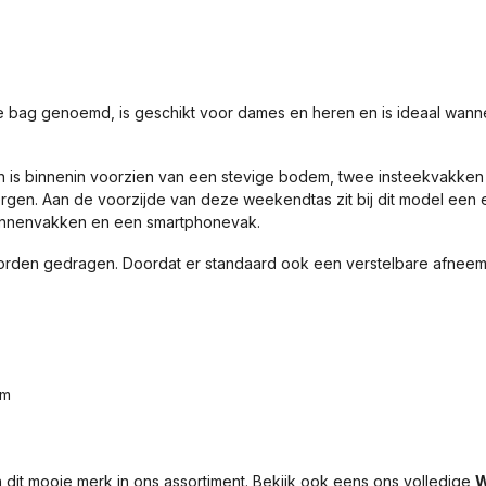
bag genoemd, is geschikt voor dames en heren en is ideaal wanneer
is binnenin voorzien van een stevige bodem, twee insteekvakken a
e bergen. Aan de voorzijde van deze weekendtas zit bij dit model 
e pennenvakken en een smartphonevak.
orden gedragen. Doordat er standaard ook een verstelbare afnee
em
it mooie merk in ons assortiment. Bekijk ook eens ons volledige
W