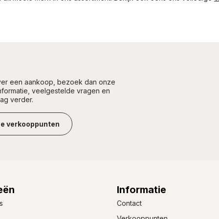
over een aankoop, bezoek dan onze
informatie, veelgestelde vragen en
aag verder.
ze verkooppunten
eën
Informatie
s
Contact
Verkooppunten