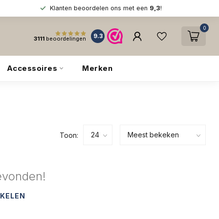
Klanten beoordelen ons met een
9,3
!
0
9.3
3111
beoordelingen
Accessoires
Merken
Toon:
evonden!
NKELEN